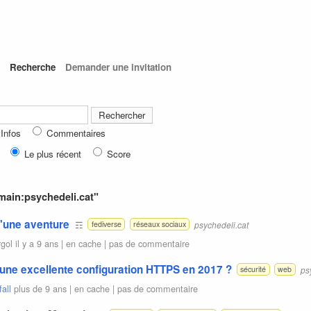
Recherche
Demander une invitation
Infos
Commentaires
Le plus récent
Score
main:psychedeli.cat"
d'une aventure
☶
psychedeli.cat
fediverse
réseaux sociaux
rgol
il y a 9 ans |
en cache
|
pas de commentaire
ne excellente configuration HTTPS en 2017 ?
ps
sécurité
web
all
plus de 9 ans |
en cache
|
pas de commentaire