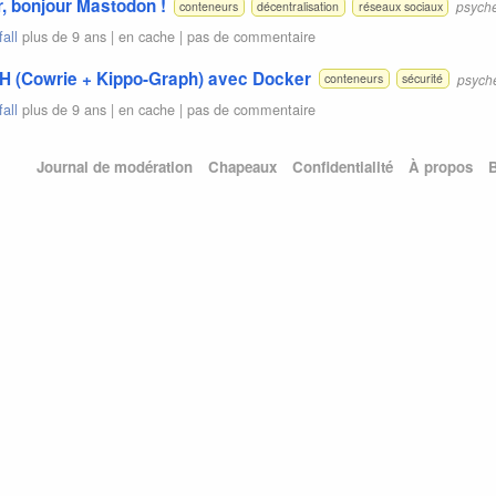
r, bonjour Mastodon !
psyche
conteneurs
décentralisation
réseaux sociaux
all
plus de 9 ans |
en cache
|
pas de commentaire
H (Cowrie + Kippo-Graph) avec Docker
psyche
conteneurs
sécurité
all
plus de 9 ans |
en cache
|
pas de commentaire
Journal de modération
Chapeaux
Confidentialité
À propos