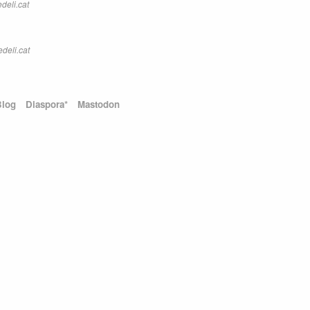
deli.cat
deli.cat
Blog
Diaspora*
Mastodon