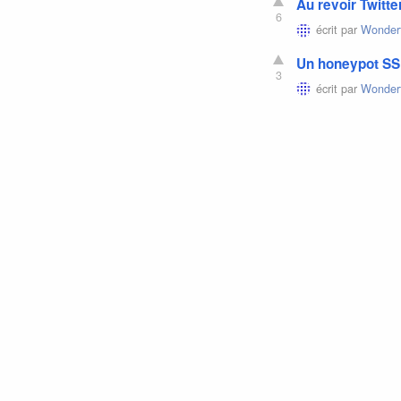
Au revoir Twitte
6
écrit par
Wonderf
Un honeypot SS
3
écrit par
Wonderf