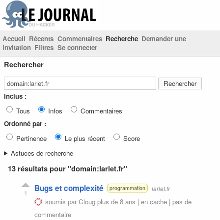
Accueil
Récents
Commentaires
Recherche
Demander une
invitation
Filtres
Se connecter
Rechercher
Inclus :
Tous
Infos
Commentaires
Ordonné par :
Pertinence
Le plus récent
Score
Astuces de recherche
13 résultats pour "domain:larlet.fr"
Bugs et complexité
larlet.fr
programmation
1
soumis par
Cloug
plus de 8 ans |
en cache
|
pas de
commentaire