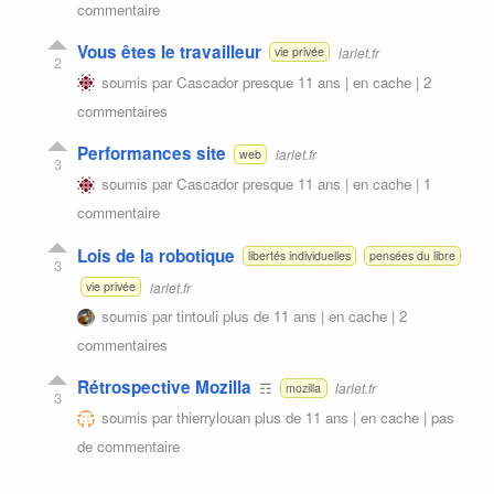
commentaire
Vous êtes le travailleur
larlet.fr
vie privée
2
soumis par
Cascador
presque 11 ans |
en cache
|
2
commentaires
Performances site
larlet.fr
web
3
soumis par
Cascador
presque 11 ans |
en cache
|
1
commentaire
Lois de la robotique
libertés individuelles
pensées du libre
3
larlet.fr
vie privée
soumis par
tintouli
plus de 11 ans |
en cache
|
2
commentaires
Rétrospective Mozilla
☶
larlet.fr
mozilla
3
soumis par
thierrylouan
plus de 11 ans |
en cache
|
pas
de commentaire