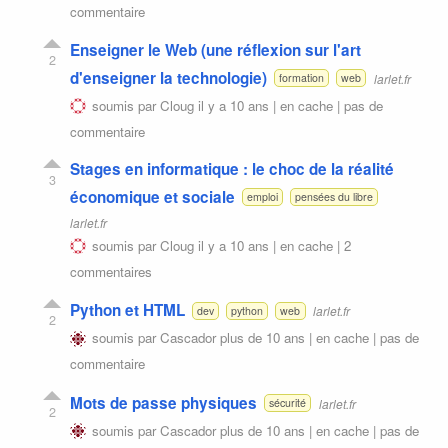
commentaire
Enseigner le Web (une réflexion sur l'art
2
d'enseigner la technologie)
larlet.fr
formation
web
soumis par
Cloug
il y a 10 ans |
en cache
|
pas de
commentaire
Stages en informatique : le choc de la réalité
3
économique et sociale
emploi
pensées du libre
larlet.fr
soumis par
Cloug
il y a 10 ans |
en cache
|
2
commentaires
Python et HTML
larlet.fr
dev
python
web
2
soumis par
Cascador
plus de 10 ans |
en cache
|
pas de
commentaire
Mots de passe physiques
larlet.fr
sécurité
2
soumis par
Cascador
plus de 10 ans |
en cache
|
pas de