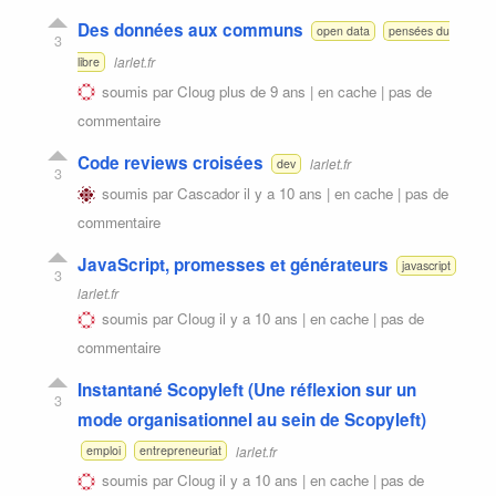
Des données aux communs
open data
pensées du
3
larlet.fr
libre
soumis par
Cloug
plus de 9 ans |
en cache
|
pas de
commentaire
Code reviews croisées
larlet.fr
dev
3
soumis par
Cascador
il y a 10 ans |
en cache
|
pas de
commentaire
JavaScript, promesses et générateurs
javascript
3
larlet.fr
soumis par
Cloug
il y a 10 ans |
en cache
|
pas de
commentaire
Instantané Scopyleft (Une réflexion sur un
3
mode organisationnel au sein de Scopyleft)
larlet.fr
emploi
entrepreneuriat
soumis par
Cloug
il y a 10 ans |
en cache
|
pas de