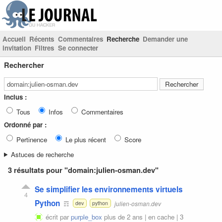
Accueil
Récents
Commentaires
Recherche
Demander une
invitation
Filtres
Se connecter
Rechercher
Inclus :
Tous
Infos
Commentaires
Ordonné par :
Pertinence
Le plus récent
Score
Astuces de recherche
3 résultats pour "domain:julien-osman.dev"
Se simplifier les environnements virtuels
4
Python
☶
julien-osman.dev
dev
python
écrit par
purple_box
plus de 2 ans |
en cache
|
3