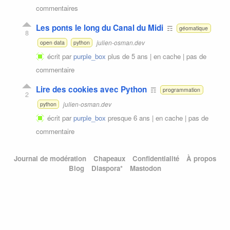
commentaires
Les ponts le long du Canal du Midi
☶
géomatique
8
julien-osman.dev
open data
python
écrit par
purple_box
plus de 5 ans |
en cache
|
pas de
commentaire
Lire des cookies avec Python
☶
programmation
2
julien-osman.dev
python
écrit par
purple_box
presque 6 ans |
en cache
|
pas de
commentaire
Journal de modération
Chapeaux
Confidentialité
À propos
Blog
Diaspora*
Mastodon