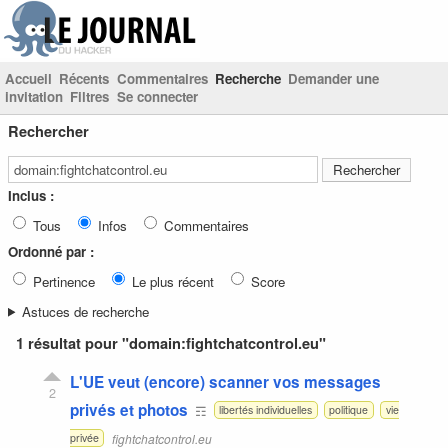
Accueil
Récents
Commentaires
Recherche
Demander une
invitation
Filtres
Se connecter
Rechercher
Inclus :
Tous
Infos
Commentaires
Ordonné par :
Pertinence
Le plus récent
Score
Astuces de recherche
1 résultat pour "domain:fightchatcontrol.eu"
L'UE veut (encore) scanner vos messages
2
privés et photos
☶
libertés individuelles
politique
vie
fightchatcontrol.eu
privée