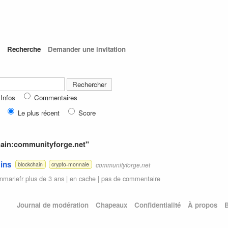
Recherche
Demander une invitation
Infos
Commentaires
Le plus récent
Score
main:communityforge.net"
ins
communityforge.net
blockchain
crypto-monnaie
anmariefr
plus de 3 ans |
en cache
|
pas de commentaire
Journal de modération
Chapeaux
Confidentialité
À propos