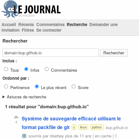
Accueil
Récents
Commentaires
Recherche
Demander une
invitation
Filtres
Se connecter
Rechercher
Inclus :
Tous
Infos
Commentaires
Ordonné par :
Pertinence
Le plus récent
Score
Astuces de recherche
1 résultat pour "domain:bup.github.io"
Système de sauvegarde efficacé utilisant le
4
format packfile de git
bup.github.io
c
linux
python
soumis par
nbarbey
plus de 11 ans |
en cache
|
1