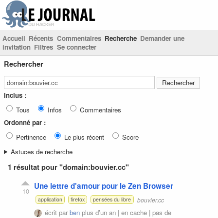
Accueil
Récents
Commentaires
Recherche
Demander une
invitation
Filtres
Se connecter
Rechercher
Inclus :
Tous
Infos
Commentaires
Ordonné par :
Pertinence
Le plus récent
Score
Astuces de recherche
1 résultat pour "domain:bouvier.cc"
Une lettre d'amour pour le Zen Browser
10
bouvier.cc
application
firefox
pensées du libre
écrit par
ben
plus d'un an |
en cache
|
pas de