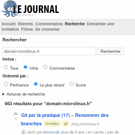
Accueil
Récents
Commentaires
Recherche
Demander une
invitation
Filtres
Se connecter
Rechercher
Inclus :
Tous
Infos
Commentaires
Ordonné par :
Pertinence
Le plus récent
Score
Astuces de recherche
663 résultats pour "domain:microlinux.fr"
Git par la pratique (17) – Renommer des
3
branches
blog.microlinux.fr
formation
git
écrit par
kikinovak
plus de 3 ans |
en cache
|
pas de