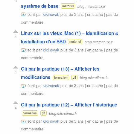
3
système de base
blog.microlinux.fr
matériel
écrit par
kikinovak
plus de 3 ans |
en cache
|
pas de
commentaire
Linux sur les vieux iMac (1) – Identification &
4
Installation d’un SSD
blog.microlinux.fr
matériel
écrit par
kikinovak
plus de 3 ans |
en cache
|
pas de
commentaire
Git par la pratique (13) – Afficher les
4
modifications
blog.microlinux.fr
formation
git
écrit par
kikinovak
plus de 3 ans |
en cache
|
pas de
commentaire
Git par la pratique (12) – Afficher l’historique
4
blog.microlinux.fr
formation
git
écrit par
kikinovak
plus de 3 ans |
en cache
|
pas de
commentaire