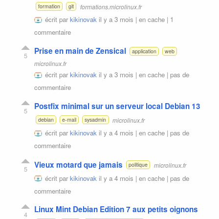
formations.microlinux.fr
formation
git
écrit par
kikinovak
il y a 3 mois |
en cache
|
1
commentaire
Prise en main de Zensical
application
web
5
microlinux.fr
écrit par
kikinovak
il y a 3 mois |
en cache
|
pas de
commentaire
Postfix minimal sur un serveur local Debian 13
5
microlinux.fr
debian
e-mail
sysadmin
écrit par
kikinovak
il y a 4 mois |
en cache
|
pas de
commentaire
Vieux motard que jamais
microlinux.fr
politique
5
écrit par
kikinovak
il y a 4 mois |
en cache
|
pas de
commentaire
Linux Mint Debian Edition 7 aux petits oignons
4