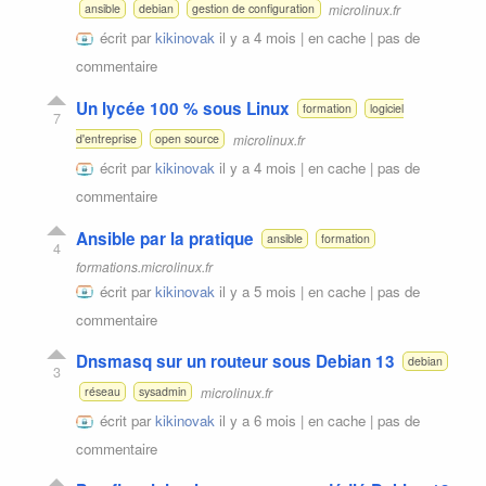
microlinux.fr
ansible
debian
gestion de configuration
écrit par
kikinovak
il y a 4 mois |
en cache
|
pas de
commentaire
Un lycée 100 % sous Linux
formation
logiciel
7
microlinux.fr
d'entreprise
open source
écrit par
kikinovak
il y a 4 mois |
en cache
|
pas de
commentaire
Ansible par la pratique
ansible
formation
4
formations.microlinux.fr
écrit par
kikinovak
il y a 5 mois |
en cache
|
pas de
commentaire
Dnsmasq sur un routeur sous Debian 13
debian
3
microlinux.fr
réseau
sysadmin
écrit par
kikinovak
il y a 6 mois |
en cache
|
pas de
commentaire