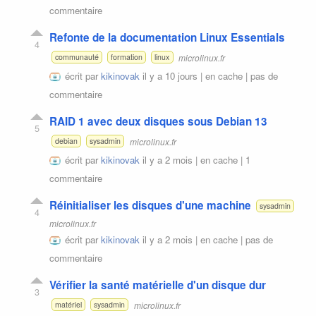
commentaire
Refonte de la documentation Linux Essentials
4
microlinux.fr
communauté
formation
linux
écrit par
kikinovak
il y a 10 jours |
en cache
|
pas de
commentaire
RAID 1 avec deux disques sous Debian 13
5
microlinux.fr
debian
sysadmin
écrit par
kikinovak
il y a 2 mois |
en cache
|
1
commentaire
Réinitialiser les disques d'une machine
sysadmin
4
microlinux.fr
écrit par
kikinovak
il y a 2 mois |
en cache
|
pas de
commentaire
Vérifier la santé matérielle d'un disque dur
3
microlinux.fr
matériel
sysadmin