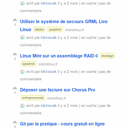
écrit par
kikinovak
il y a 2 mois |
en cache
|
pas de
commentaire
Utiliser le système de secours GRML Live
4
Linux
microlinux.fr
debian
sysadmin
écrit par
kikinovak
il y a 2 mois |
en cache
|
pas de
commentaire
Linux Mint sur un assemblage RAID 0
stockage
4
microlinux.fr
sysadmin
écrit par
kikinovak
il y a 2 mois |
en cache
|
pas de
commentaire
Déposer une facture sur Chorus Pro
6
microlinux.fr
entrepreneuriat
écrit par
kikinovak
il y a 2 mois |
en cache
|
pas de
commentaire
Git par la pratique - cours gratuit en ligne
6