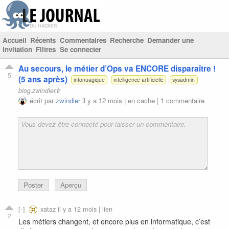
Accueil
Récents
Commentaires
Recherche
Demander une
invitation
Filtres
Se connecter
Au secours, le métier d’Ops va ENCORE disparaître !
5
(5 ans après)
infonuagique
intelligence artificielle
sysadmin
blog.zwindler.fr
écrit par
zwindler
il y a 12 mois |
en cache
|
1 commentaire
Poster
Aperçu
xataz
il y a 12 mois |
lien
2
Les métiers changent, et encore plus en informatique, c’est