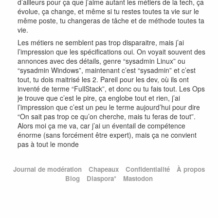
d’ailleurs pour ça que j’aime autant les métiers de la tech, ça
évolue, ça change, et même si tu restes toutes ta vie sur le
même poste, tu changeras de tâche et de méthode toutes ta
vie.
Les métiers ne semblent pas trop disparaitre, mais j’ai
l’impression que les spécifications oui. On voyait souvent des
annonces avec des détails, genre “sysadmin Linux” ou
“sysadmin Windows”, maintenant c’est “sysadmin” et c’est
tout, tu dois maitrisé les 2. Pareil pour les dev, où ils ont
inventé de terme “FullStack”, et donc ou tu fais tout. Les Ops
je trouve que c’est le pire, ça englobe tout et rien, j’ai
l’impression que c’est un peu le terme aujourd’hui pour dire
“On sait pas trop ce qu’on cherche, mais tu feras de tout”.
Alors moi ça me va, car j’ai un éventail de compétence
énorme (sans forcément être expert), mais ça ne convient
pas à tout le monde
Journal de modération
Chapeaux
Confidentialité
À propos
Blog
Diaspora*
Mastodon